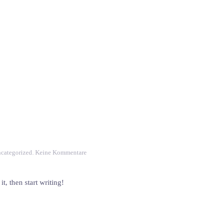
zu
categorized
.
Keine Kommentare
Hello
world!
t, then start writing!